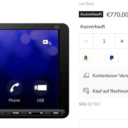
von
Sony
Aktuelle
€770,0
Ausverkauft
Ausverkauft
Kostenloser Ver
Kauf auf Rechnu
SKU
82 507