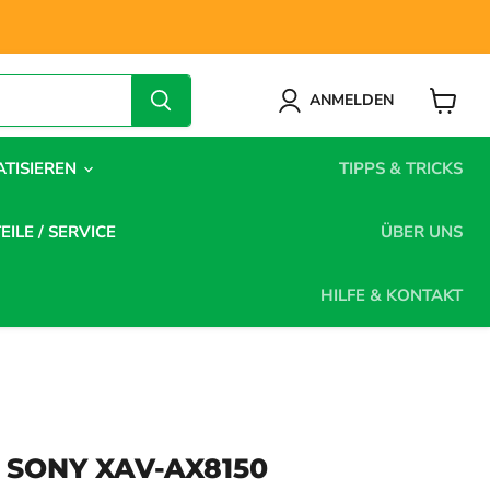
ANMELDEN
Warenk
anzeige
ATISIEREN
TIPPS & TRICKS
EILE / SERVICE
ÜBER UNS
HILFE & KONTAKT
 SONY XAV-AX8150