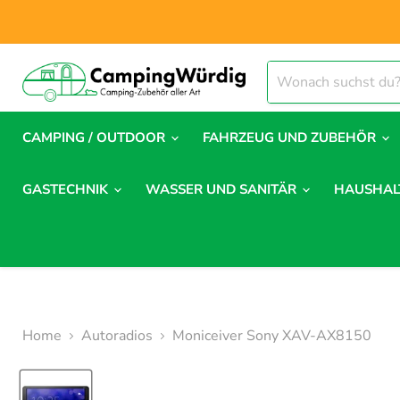
CAMPING / OUTDOOR
FAHRZEUG UND ZUBEHÖR
GASTECHNIK
WASSER UND SANITÄR
HAUSHA
Home
Autoradios
Moniceiver Sony XAV-AX8150