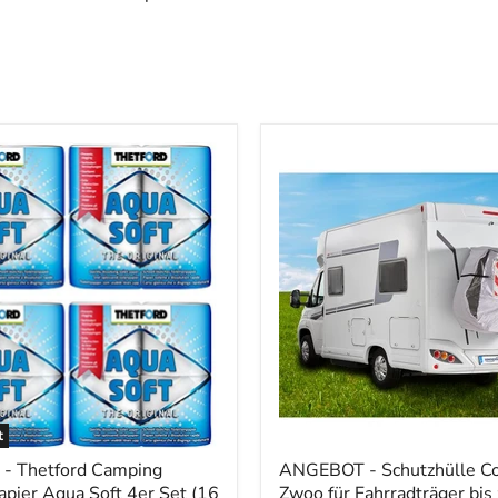
t
 Thetford Camping
ANGEBOT - Schutzhülle C
apier Aqua Soft 4er Set (16
Zwoo für Fahrradträger bis 