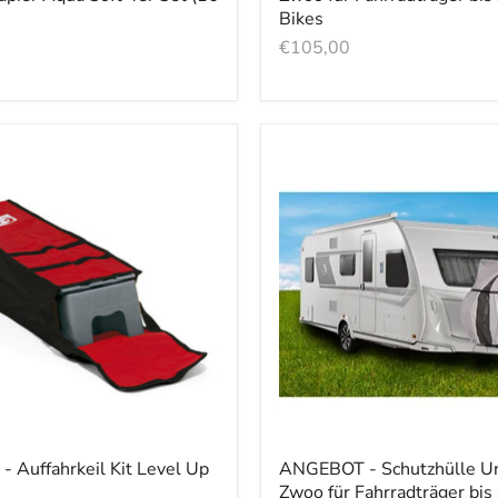
Bikes
er
€105,00
 Auffahrkeil Kit Level Up
ANGEBOT - Schutzhülle Un
Zwoo für Fahrradträger bis 