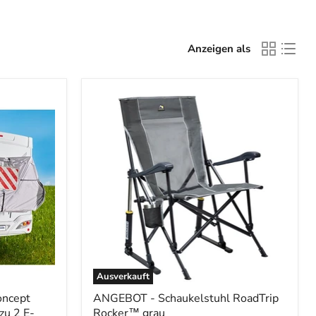
Anzeigen als
Ausverkauft
oncept
ANGEBOT - Schaukelstuhl RoadTrip
zu 2 E-
Rocker™ grau