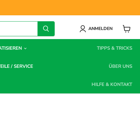
ANMELDEN
Warenk
anzeige
ATISIEREN
TIPPS & TRICKS
EILE / SERVICE
ÜBER UNS
HILFE & KONTAKT