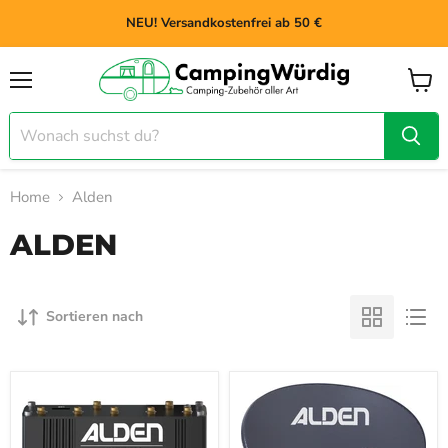
NEU! Versandkostenfrei ab 50 €
Menü
Waren
anzei
Home
Alden
ALDEN
Sortieren nach