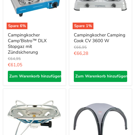
Spare
6
%
Spare
1
%
Campingkocher
Campingkocher Camping
Camp'Bistro™ DLX
Cook CV 3600 W
Stopgaz mit
Ursprünglicher
€66,95
Zündsicherung
Preis
Aktueller
€66,28
Ursprünglicher
€64,95
Preis
Preis
Aktueller
€61,05
Preis
Zum Warenkorb hinzufügen
Zum Warenkorb hinzufügen