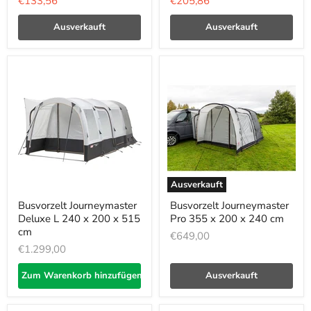
Aktueller
Aktueller
€133,56
€205,86
Preis
Preis
Ausverkauft
Ausverkauft
Ausverkauft
Busvorzelt Journeymaster
Busvorzelt Journeymaster
Deluxe L 240 x 200 x 515
Pro 355 x 200 x 240 cm
cm
€649,00
€1.299,00
Zum Warenkorb hinzufügen
Ausverkauft