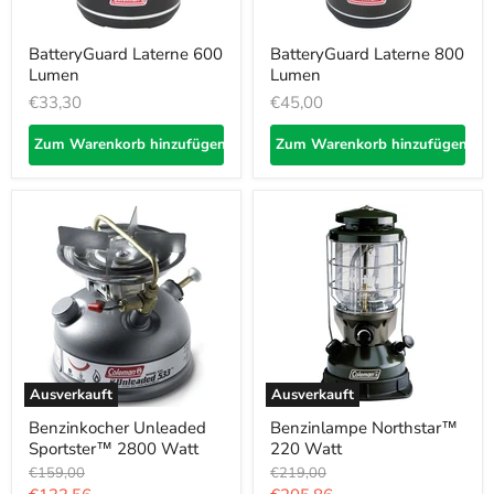
BatteryGuard Laterne 600
BatteryGuard Laterne 800
Lumen
Lumen
€33,30
€45,00
Zum Warenkorb hinzufügen
Zum Warenkorb hinzufügen
Ausverkauft
Ausverkauft
Benzinkocher Unleaded
Benzinlampe Northstar™
Sportster™ 2800 Watt
220 Watt
Ursprünglicher
Ursprünglicher
€159,00
€219,00
Preis
Preis