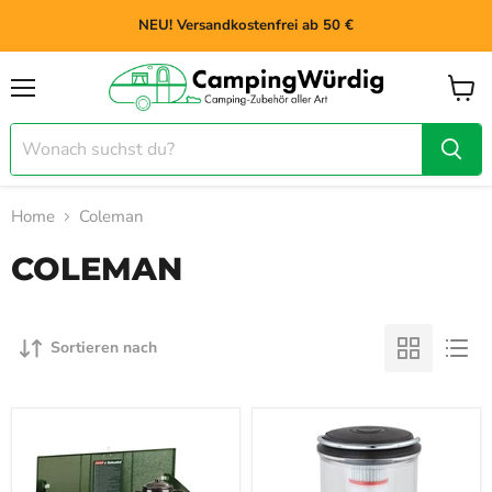
NEU! Versandkostenfrei ab 50 €
Menü
Waren
anzei
Home
Coleman
COLEMAN
Sortieren nach