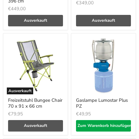
396 cm
€349,00
€449,00
Ausverkauft
Ausverkauft
Ausverkauft
Freizeitstuhl Bungee Chair
Gaslampe Lumostar Plus
70 x 91 x 66 cm
PZ
€79,95
€49,95
Ausverkauft
Zum Warenkorb hinzufügen