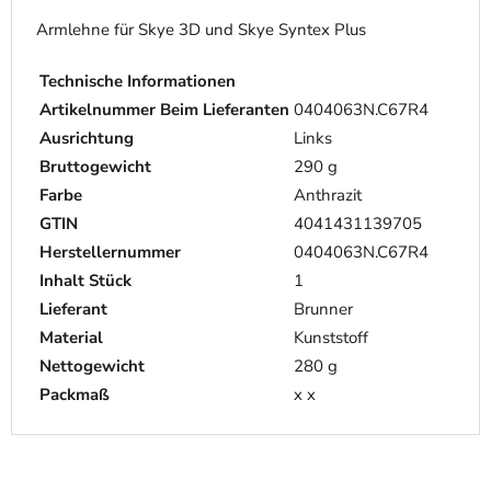
Armlehne für Skye 3D und Skye Syntex Plus
Technische Informationen
Artikelnummer Beim Lieferanten
0404063N.C67R4
Ausrichtung
Links
Bruttogewicht
290 g
Farbe
Anthrazit
GTIN
4041431139705
Herstellernummer
0404063N.C67R4
Inhalt Stück
1
Lieferant
Brunner
Material
Kunststoff
Nettogewicht
280 g
Packmaß
x x