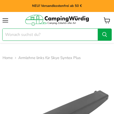
NEU! Versandkostenfrei ab 50 €
Menü
Waren
anzei
Home
Armlehne links für Skye Syntex Plus