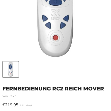
FERNBEDIENUNG RC2 REICH MOVER
von
Reich
Aktueller Preis
€219,95
inkl. Mwst.