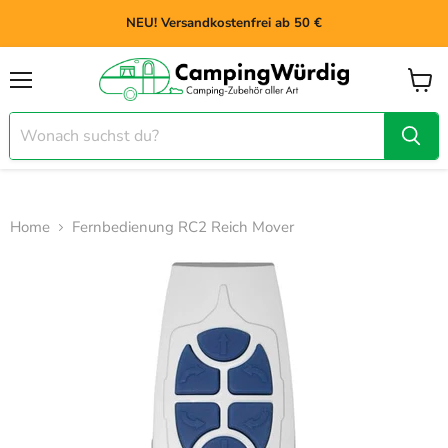
NEU! Versandkostenfrei ab 50 €
Menü
Waren
anzei
Home
Fernbedienung RC2 Reich Mover