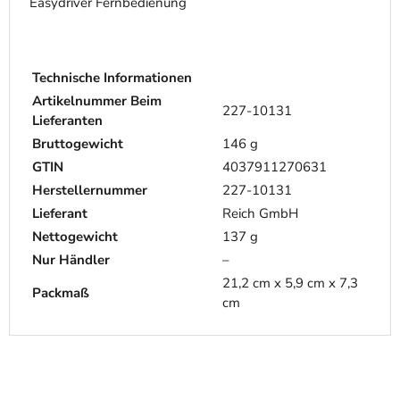
Easydriver Fernbedienung
Technische Informationen
Artikelnummer Beim
227-10131
Lieferanten
Bruttogewicht
146 g
GTIN
4037911270631
Herstellernummer
227-10131
Lieferant
Reich GmbH
Nettogewicht
137 g
Nur Händler
–
21,2 cm x 5,9 cm x 7,3
Packmaß
cm