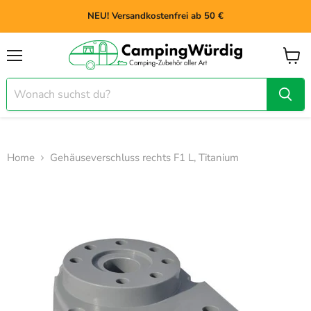
NEU! Versandkostenfrei ab 50 €
Menü
Waren
anzei
Home
Gehäuseverschluss rechts F1 L, Titanium