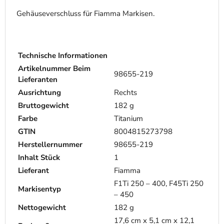
Gehäuseverschluss für Fiamma Markisen.
Technische Informationen
Artikelnummer Beim
98655-219
Lieferanten
Ausrichtung
Rechts
Bruttogewicht
182 g
Farbe
Titanium
GTIN
8004815273798
Herstellernummer
98655-219
Inhalt Stück
1
Lieferant
Fiamma
F1Ti 250 – 400, F45Ti 250
Markisentyp
– 450
Nettogewicht
182 g
17,6 cm x 5,1 cm x 12,1