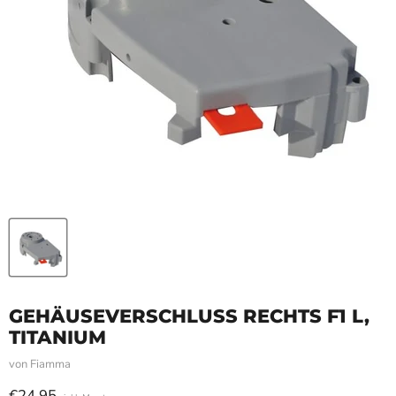
GEHÄUSEVERSCHLUSS RECHTS F1 L,
TITANIUM
von
Fiamma
Aktueller Preis
€24,95