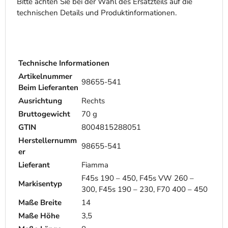
Bitte achten Sie bei der Wahl des Ersatzteils auf die
technischen Details und Produktinformationen.
Technische Informationen
Artikelnummer
98655-541
Beim Lieferanten
Ausrichtung
Rechts
Bruttogewicht
70 g
GTIN
8004815288051
Herstellernumm
98655-541
er
Lieferant
Fiamma
F45s 190 – 450, F45s VW 260 –
Markisentyp
300, F45s 190 – 230, F70 400 – 450
Maße Breite
14
Maße Höhe
3,5