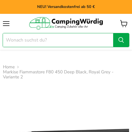
NEU! Versandkostenfrei ab 50 €
Menü
Waren
anzei
Home
Markise Fiammastore F80 450 Deep Black, Royal Grey -
Variante 2