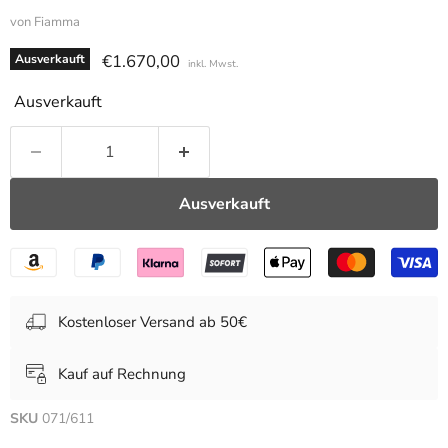
von
Fiamma
Aktueller Preis
€1.670,00
Ausverkauft
inkl. Mwst.
Ausverkauft
Ausverkauft
Kostenloser Versand ab 50€
Kauf auf Rechnung
SKU
071/611