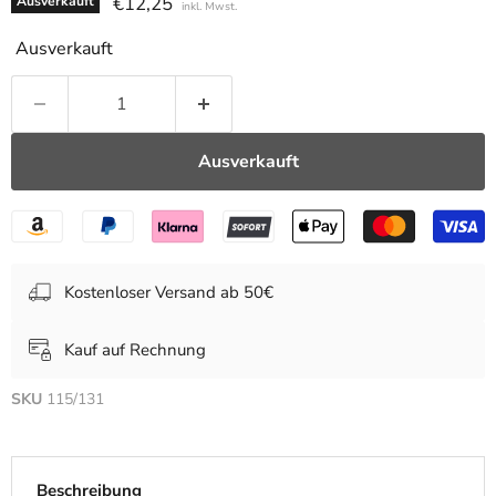
Aktueller Preis
€12,25
Ausverkauft
inkl. Mwst.
Ausverkauft
Ausverkauft
Kostenloser Versand ab 50€
Kauf auf Rechnung
SKU
115/131
Beschreibung