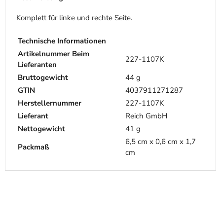
Komplett für linke und rechte Seite.
Technische Informationen
Artikelnummer Beim
227-1107K
Lieferanten
Bruttogewicht
44 g
GTIN
4037911271287
Herstellernummer
227-1107K
Lieferant
Reich GmbH
Nettogewicht
41 g
6,5 cm x 0,6 cm x 1,7
Packmaß
cm