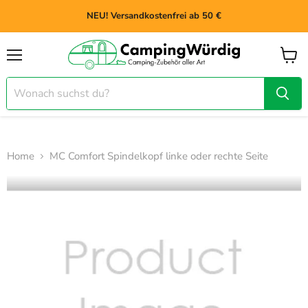
NEU! Versandkostenfrei ab 50 €
Menü
Waren
anzei
Home
MC Comfort Spindelkopf linke oder rechte Seite