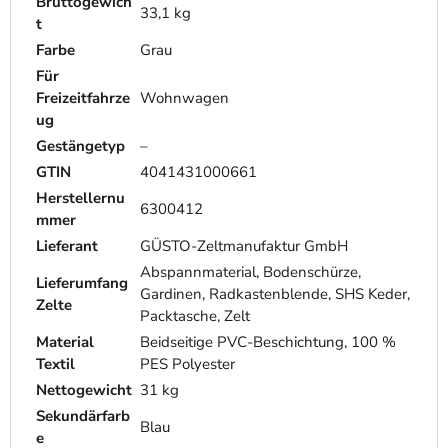
Bruttogewich
33,1 kg
t
Farbe
Grau
Für
Freizeitfahrze
Wohnwagen
ug
Gestängetyp
–
GTIN
4041431000661
Herstellernu
6300412
mmer
Lieferant
GÜSTO-Zeltmanufaktur GmbH
Abspannmaterial, Bodenschürze,
Lieferumfang
Gardinen, Radkastenblende, SHS Keder,
Zelte
Packtasche, Zelt
Material
Beidseitige PVC-Beschichtung, 100 %
Textil
PES Polyester
Nettogewicht
31 kg
Sekundärfarb
Blau
e