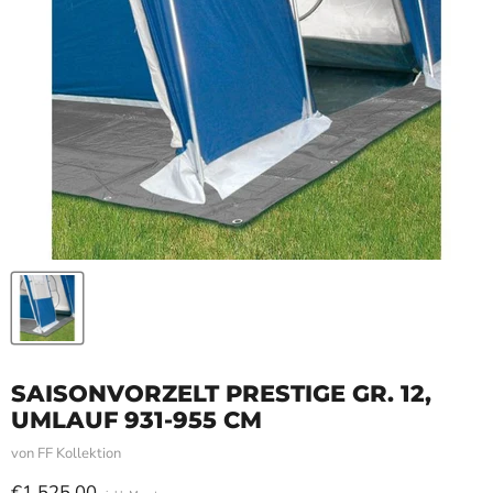
SAISONVORZELT PRESTIGE GR. 12,
UMLAUF 931-955 CM
von
FF Kollektion
Aktueller Preis
€1.525,00