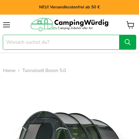
NEU! Versandkostenfrei ab 50 €
Menü
Waren
anzei
Home
Tunnelzelt Bozen 5.0