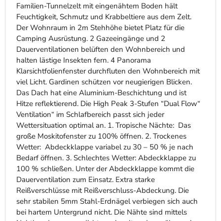
Familien-Tunnelzelt mit eingenähtem Boden hält
Feuchtigkeit, Schmutz und Krabbeltiere aus dem Zelt.
Der Wohnraum in 2m Stehhöhe bietet Platz für die
Camping Ausrüstung. 2 Gazeeingänge und 2
Dauerventilationen belüften den Wohnbereich und
halten lästige Insekten fern. 4 Panorama
Klarsichtfolienfenster durchfluten den Wohnbereich mit
viel Licht. Gardinen schützen vor neugierigen Blicken.
Das Dach hat eine Aluminium-Beschichtung und ist
Hitze reflektierend. Die High Peak 3-Stufen “Dual Flow“
Ventilation“ im Schlafbereich passt sich jeder
Wettersituation optimal an. 1. Tropische Nächte: Das
große Moskitofenster zu 100% öffnen. 2. Trockenes
Wetter: Abdeckklappe variabel zu 30 – 50 % je nach
Bedarf öffnen. 3. Schlechtes Wetter: Abdeckklappe zu
100 % schließen. Unter der Abdeckklappe kommt die
Dauerventilation zum Einsatz. Extra starke
Reißverschlüsse mit Reißverschluss-Abdeckung. Die
sehr stabilen 5mm Stahl-Erdnägel verbiegen sich auch
bei hartem Untergrund nicht. Die Nähte sind mittels