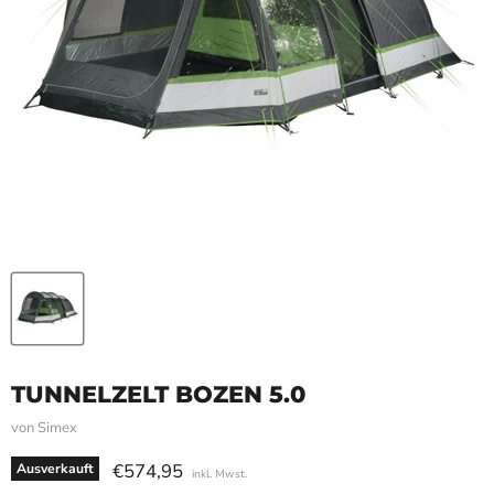
TUNNELZELT BOZEN 5.0
von
Simex
Aktueller Preis
€574,95
Ausverkauft
inkl. Mwst.