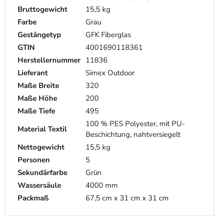
Bruttogewicht
15,5 kg
Farbe
Grau
Gestängetyp
GFK Fiberglas
GTIN
4001690118361
Herstellernummer
11836
Lieferant
Simex Outdoor
Maße Breite
320
Maße Höhe
200
Maße Tiefe
495
100 % PES Polyester, mit PU-
Material Textil
Beschichtung, nahtversiegelt
Nettogewicht
15,5 kg
Personen
5
Sekundärfarbe
Grün
Wassersäule
4000 mm
Packmaß
67,5 cm x 31 cm x 31 cm