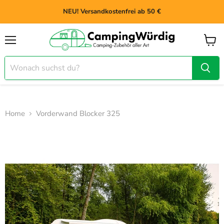
NEU! Versandkostenfrei ab 50 €
Menü
Waren
anzei
Home
Vorderwand Blocker 325