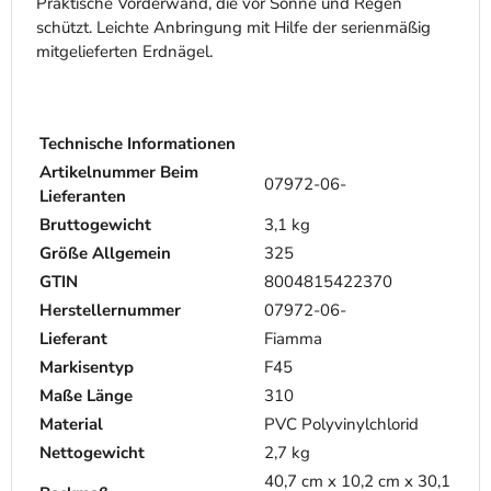
Praktische Vorderwand, die vor Sonne und Regen
schützt. Leichte Anbringung mit Hilfe der serienmäßig
mitgelieferten Erdnägel.
Technische Informationen
Artikelnummer Beim
07972-06-
Lieferanten
Bruttogewicht
3,1 kg
Größe Allgemein
325
GTIN
8004815422370
Herstellernummer
07972-06-
Lieferant
Fiamma
Markisentyp
F45
Maße Länge
310
Material
PVC Polyvinylchlorid
Nettogewicht
2,7 kg
40,7 cm x 10,2 cm x 30,1