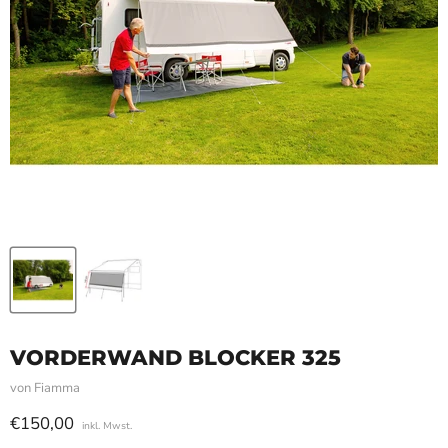
VORDERWAND BLOCKER 325
von
Fiamma
Aktueller Preis
€150,00
inkl. Mwst.