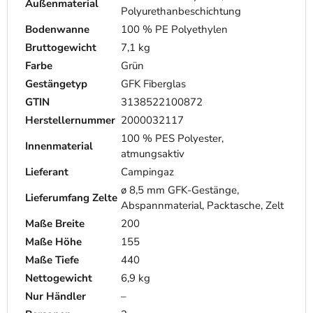
Außenmaterial
Polyurethanbeschichtung
Bodenwanne
100 % PE Polyethylen
Bruttogewicht
7,1 kg
Farbe
Grün
Gestängetyp
GFK Fiberglas
GTIN
3138522100872
Herstellernummer
2000032117
100 % PES Polyester,
Innenmaterial
atmungsaktiv
Lieferant
Campingaz
ø 8,5 mm GFK-Gestänge,
Lieferumfang Zelte
Abspannmaterial, Packtasche, Zelt
Maße Breite
200
Maße Höhe
155
Maße Tiefe
440
Nettogewicht
6,9 kg
Nur Händler
–