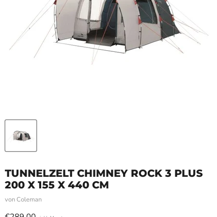
TUNNELZELT CHIMNEY ROCK 3 PLUS
200 X 155 X 440 CM
von
Coleman
Aktueller Preis
€289,00